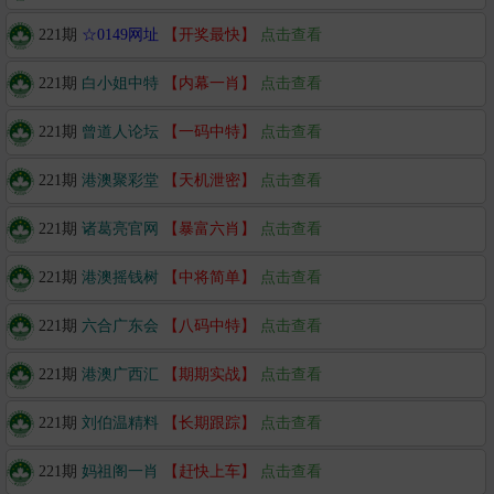
221期
☆0149网址
【开奖最快】
点击查看
221期
白小姐中特
【内幕一肖】
点击查看
221期
曾道人论坛
【一码中特】
点击查看
221期
港澳聚彩堂
【天机泄密】
点击查看
221期
诸葛亮官网
【暴富六肖】
点击查看
221期
港澳摇钱树
【中将简单】
点击查看
221期
六合广东会
【八码中特】
点击查看
221期
港澳广西汇
【期期实战】
点击查看
221期
刘伯温精料
【长期跟踪】
点击查看
221期
妈祖阁一肖
【赶快上车】
点击查看