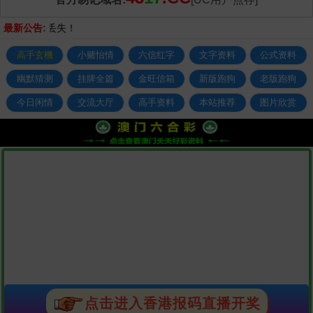
最新公告:
一定要记好本站新网址：
高手玄機
小赌怡情
六信红字
文字资料
公式资料
幽默猜测
挂牌全篇
金旺信箱
新版跑狗
老版跑狗
今日闲情
交流大厅
高手资料
本站推荐
图片欣赏
点击进入香港报码直播开奖