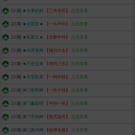
221期
★水果奶奶
【三肖专区】
点击查看
221期
★好彩堂★
【一头中特】
点击查看
221期
★彩霸王★
【合数中特】
点击查看
221期
★48开奖网
【报刊大全】
点击查看
221期
★六合宝典
【特码三肖】
点击查看
221期
★天空彩票
【一码中特】
点击查看
221期
澳门彩料网
【一肖中特】
点击查看
221期
澳门赢彩吧
【平特一肖】
点击查看
221期
澳门平特网
【复式连肖】
点击查看
221期
澳门惠泽网
【挂牌全篇】
点击查看