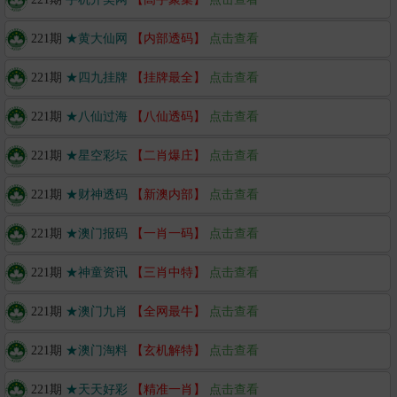
221期
★黄大仙网
【内部透码】
点击查看
221期
★四九挂牌
【挂牌最全】
点击查看
221期
★八仙过海
【八仙透码】
点击查看
221期
★星空彩坛
【二肖爆庄】
点击查看
221期
★财神透码
【新澳内部】
点击查看
221期
★澳门报码
【一肖一码】
点击查看
221期
★神童资讯
【三肖中特】
点击查看
221期
★澳门九肖
【全网最牛】
点击查看
221期
★澳门淘料
【玄机解特】
点击查看
221期
★天天好彩
【精准一肖】
点击查看