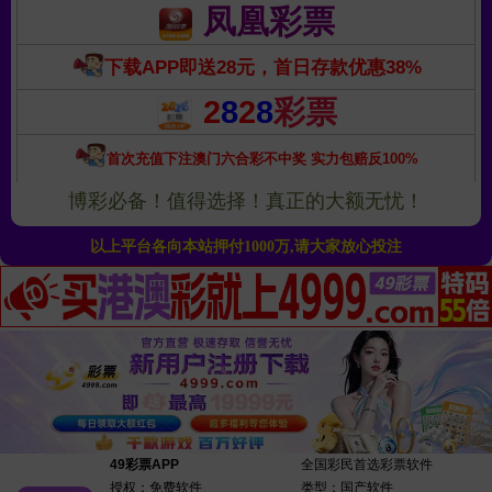
凤凰彩票
下载APP即送28元，首日存款优惠38%
2
8
2
8
彩票
首次充值下注澳门六合彩不中奖 实力包赔反100%
博彩必备！值得选择！真正的大额无忧！
以上平台各向本站押付1000万,请大家放心投注
49彩票APP
全国彩民首选彩票软件
授权：免费软件
类型：国产软件