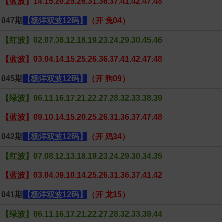
【蓝波】14.15.20.25.26.31.36.37.41.42.47.48
047期
【杨洋双波12码】
（开 兔04）
【红波】02.07.08.12.18.19.23.24.29.30.45.46
【蓝波】03.04.14.15.25.26.36.37.41.42.47.48
045期
【杨洋双波12码】
（开 狗09）
【绿波】06.11.16.17.21.22.27.28.32.33.38.39
【蓝波】09.10.14.15.20.25.26.31.36.37.47.48
042期
【杨洋双波12码】
（开 鸡34）
【红波】07.08.12.13.18.19.23.24.29.30.34.35
【蓝波】03.04.09.10.14.25.26.31.36.37.41.42
041期
【杨洋双波12码】
（开 龙15）
【绿波】06.11.16.17.21.22.27.28.32.33.39.44