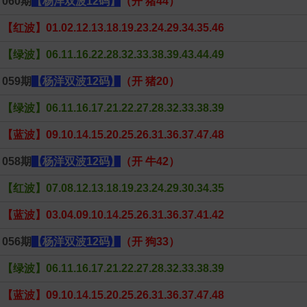
060期
【杨洋双波12码】
（开 猪44）
【红波】01.02.12.13.18.19.23.24.29.34.35.46
【绿波】06.11.16.22.28.32.33.38.39.43.44.49
059期
【杨洋双波12码】
（开 猪20）
【绿波】06.11.16.17.21.22.27.28.32.33.38.39
【蓝波】09.10.14.15.20.25.26.31.36.37.47.48
058期
【杨洋双波12码】
（开 牛42）
【红波】07.08.12.13.18.19.23.24.29.30.34.35
【蓝波】03.04.09.10.14.25.26.31.36.37.41.42
056期
【杨洋双波12码】
（开 狗33）
【绿波】06.11.16.17.21.22.27.28.32.33.38.39
【蓝波】09.10.14.15.20.25.26.31.36.37.47.48