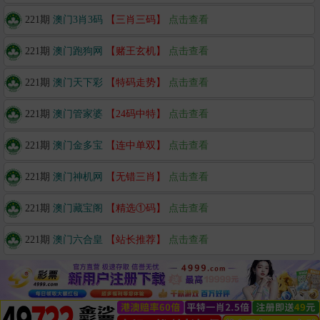
221期
澳门3肖3码
【三肖三码】
点击查看
221期
澳门跑狗网
【赌王玄机】
点击查看
221期
澳门天下彩
【特码走势】
点击查看
221期
澳门管家婆
【24码中特】
点击查看
221期
澳门金多宝
【连中单双】
点击查看
221期
澳门神机网
【无错三肖】
点击查看
221期
澳门藏宝阁
【精选①码】
点击查看
221期
澳门六合皇
【站长推荐】
点击查看