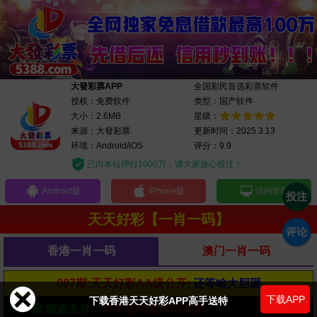
大發彩票APP
全国彩民首选彩票软件
授权：免费软件
类型：国产软件
大小：2.6MB
星级：
来源：大發彩票
更新时间：2025.3.13
环境：Android/iOS
评分：9.9
已向本站押付1000万，请大家放心投注！
Android版
iPhone版
访问官网
投注
天天好彩【一肖一码】
评论
香港一肖一码
澳门一肖一码
087期:天天好彩AA级公开;
还等啥大胆砸
下载APP
下载香港天天好彩APP高手送特
087期:精选九肖：
马牛虎狗猪鸡蛇羊龙