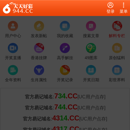
登录
菜单
热门
用户中心
发表新帖
我的收藏
搜索文章
解料专栏
正版
开奖直播
香港挂牌
高手解挂
49图库
原创猛料
HOT
全年资料
生肖属性
开奖记录
开奖日期
彩世界料
7
34
.CC
官方易记域名:
[UC用户点存]
7
44
.CC
官方易记域名:
[UC用户点存]
43
14
.CC
官方易记域名:
[UC用户点存]
43
17
.CC
官方易记域名:
[UC用户点存]